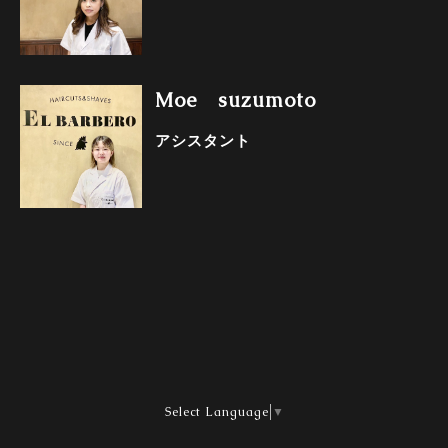
Moe suzumoto
アシスタント
Select Language
▼